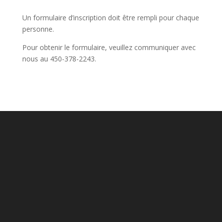
Un formulaire d’inscription doit être rempli pour chaque
personne.
Pour obtenir le formulaire, veuillez communiquer avec
nous au 450-378-2243.